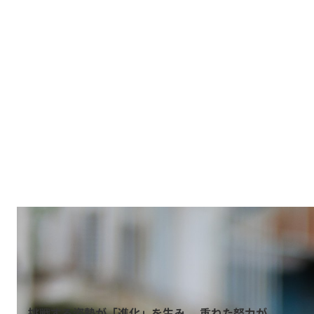
未来の仲間へ向けた
メッセージ
学ぶ姿勢を忘れないことが何より大切です。
その上で、自分に何かひとつ強みや自信を持ってい
る人と一緒に働きたいと思います。
営業力でも知識力でも、自分らしい武器を活かして
挑戦できる人と一緒に成長していきたいです。
OTHER INTERVIEW
他の社員を見る
挑戦する姿勢が「進化」を生み、 重ねた努力が