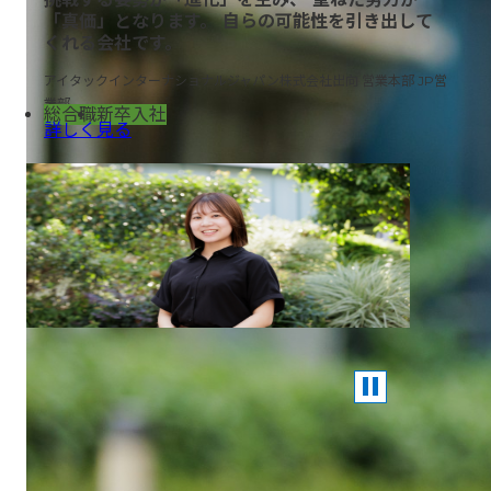
「真価」となります。 自らの可能性を引き出して
くれる会社です。
アイタックインターナショナルジャパン株式会社出向 営業本部 JP営
業部
総合職
新卒入社
詳しく見る