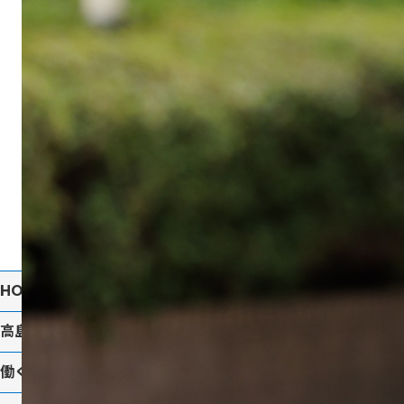
〒101-8118
東京都千代田区神田駿河台2－2
御茶ノ水杏雲ビル
HOME
高島を知る
働く人を知る